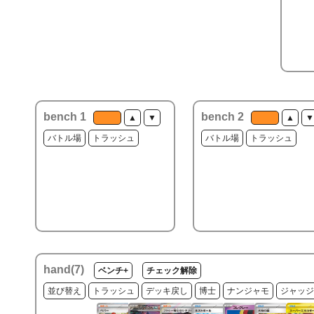
bench 1
bench 2
▲
▼
▲
▼
バトル場
トラッシュ
バトル場
トラッシュ
hand(
7
)
ベンチ+
チェック解除
並び替え
トラッシュ
デッキ戻し
博士
ナンジャモ
ジャッジ