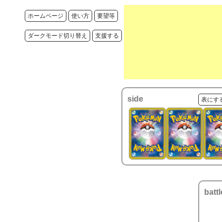
ホームページ
使い方
要望等
ダークモード切り替え
支援する
side
表にす
battl