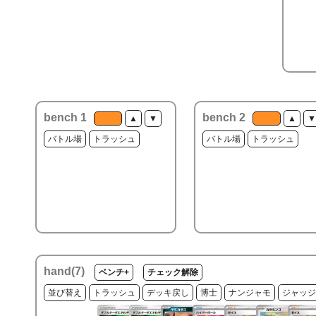
bench 1
bench 2
▲
▼
▲
▼
バトル場
トラッシュ
バトル場
トラッシュ
hand(
7
)
ベンチ+
チェック解除
並び替え
トラッシュ
デッキ戻し
博士
ナンジャモ
ジャッジ