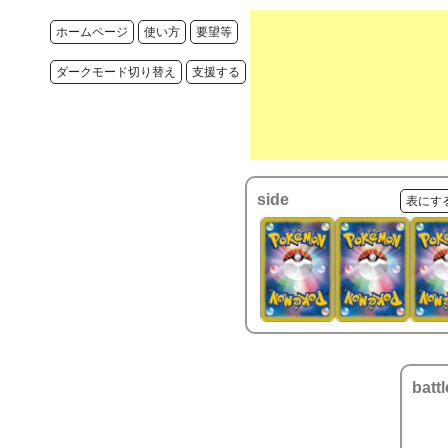
ホームページ
使い方
要望等
ダークモード切り替え
支援する
side
表にす
battl