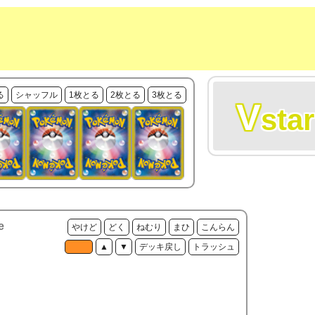
る
シャッフル
1枚とる
2枚とる
3枚とる
V
star
e
やけど
どく
ねむり
まひ
こんらん
▲
▼
デッキ戻し
トラッシュ