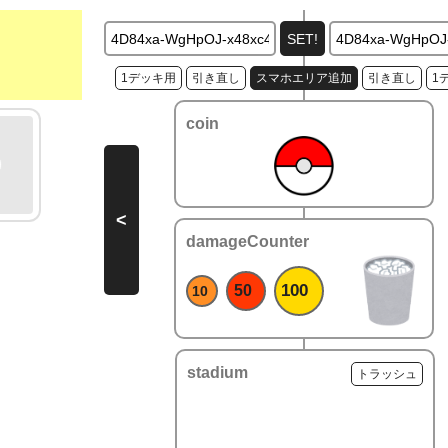
1デッキ用
引き直し
スマホエリア追加
引き直し
1
coin
<
damageCounter
100
50
10
stadium
トラッシュ