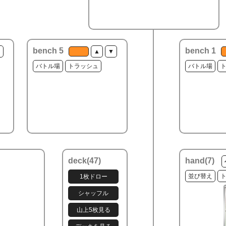
bench 5
bench 1
▼
▲
▼
バトル場
トラッシュ
バトル場
deck(
47
)
hand(
7
)
並び替え