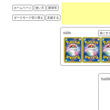
ホームページ
使い方
要望等
ダークモード切り替え
支援する
side
表にす
battl