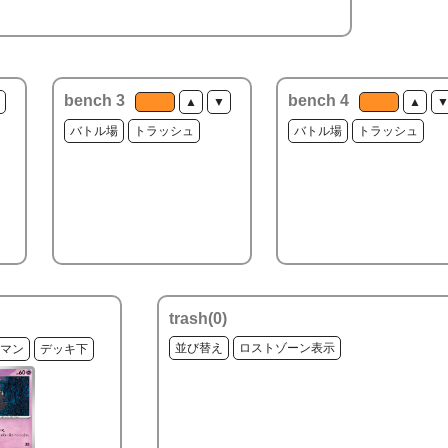
bench 3
bench 4
▲
▼
▲
バトル場
トラッシュ
バトル場
トラッシュ
trash(
0
)
並び替え
ロストゾーン表示
マン
デッキ下