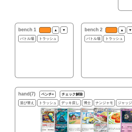
bench 1
bench 2
▲
▼
▲
▼
バトル場
トラッシュ
バトル場
トラッシュ
hand(
7
)
ベンチ+
チェック解除
並び替え
トラッシュ
デッキ戻し
博士
ナンジャモ
ジャッジ