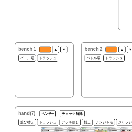
bench 1
bench 2
▲
▼
▲
▼
バトル場
トラッシュ
バトル場
トラッシュ
hand(
7
)
ベンチ+
チェック解除
並び替え
トラッシュ
デッキ戻し
博士
ナンジャモ
ジャッジ