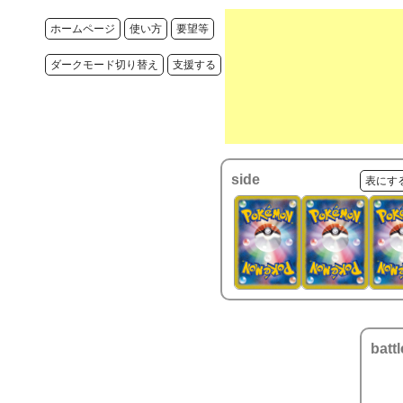
ホームページ
使い方
要望等
ダークモード切り替え
支援する
side
表にす
battl