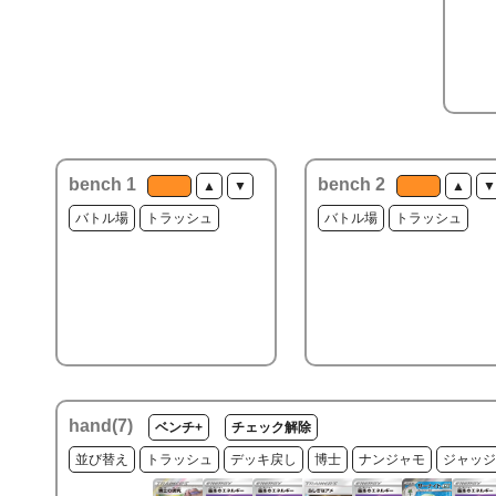
bench 1
bench 2
▲
▼
▲
▼
バトル場
トラッシュ
バトル場
トラッシュ
hand(
7
)
ベンチ+
チェック解除
並び替え
トラッシュ
デッキ戻し
博士
ナンジャモ
ジャッジ