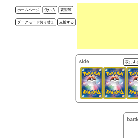
ホームページ
使い方
要望等
ダークモード切り替え
支援する
side
表にす
battl