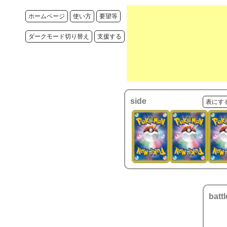
ホームページ
使い方
要望等
ダークモード切り替え
支援する
side
表にす
battl