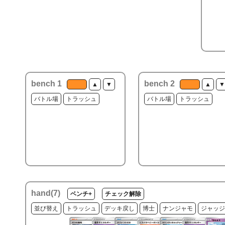
bench 1
bench 2
▲
▼
▲
▼
バトル場
トラッシュ
バトル場
トラッシュ
hand(
7
)
ベンチ+
チェック解除
並び替え
トラッシュ
デッキ戻し
博士
ナンジャモ
ジャッジ