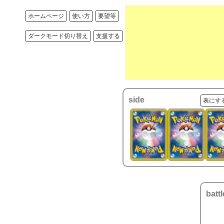
ホームページ
使い方
要望等
ダークモード切り替え
支援する
side
表にす
battl