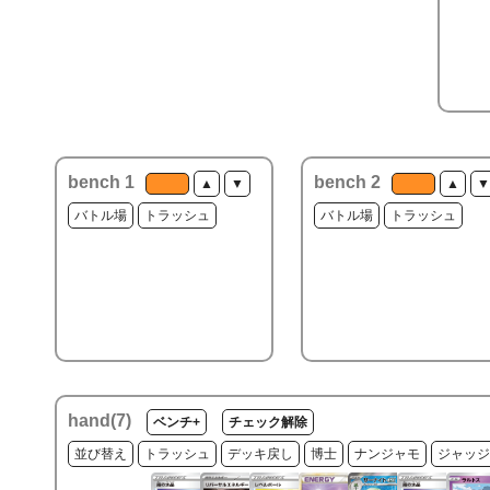
bench 1
bench 2
▲
▼
▲
▼
バトル場
トラッシュ
バトル場
トラッシュ
hand(
7
)
ベンチ+
チェック解除
並び替え
トラッシュ
デッキ戻し
博士
ナンジャモ
ジャッジ