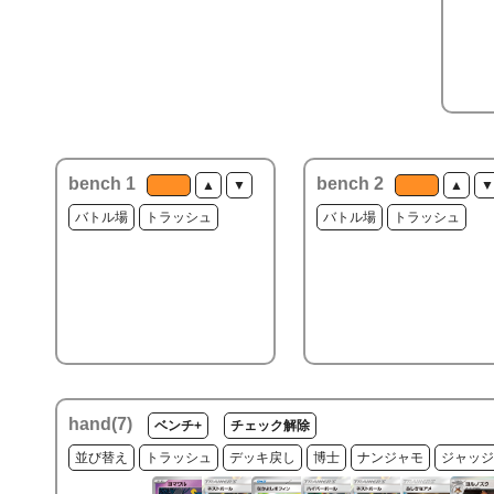
bench 1
bench 2
▲
▼
▲
▼
バトル場
トラッシュ
バトル場
トラッシュ
hand(
7
)
ベンチ+
チェック解除
並び替え
トラッシュ
デッキ戻し
博士
ナンジャモ
ジャッジ