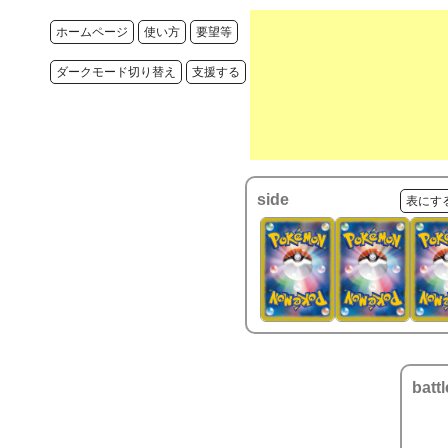
ホームページ
使い方
要望等
ダークモード切り替え
支援する
side
表にす
battl