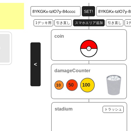
1デッキ用
引き直し
スマホエリア追加
引き直し
1
coin
<
damageCounter
100
50
10
stadium
トラッシュ