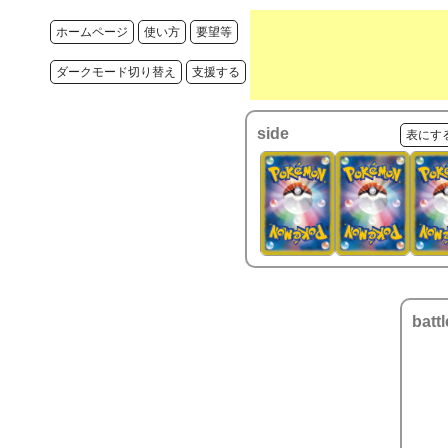
ホームページ
使い方
要望等
ダークモード切り替え
支援する
side
表にす
battl