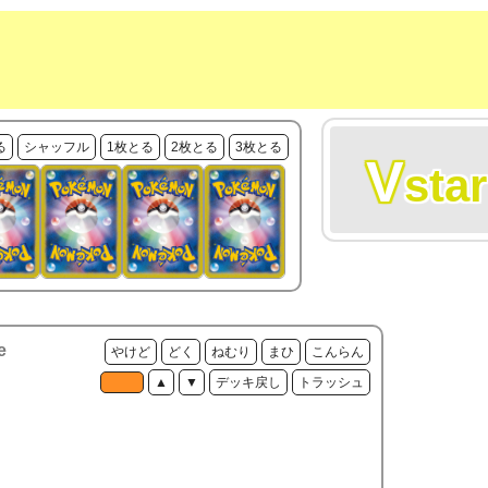
る
シャッフル
1枚とる
2枚とる
3枚とる
V
star
e
やけど
どく
ねむり
まひ
こんらん
▲
▼
デッキ戻し
トラッシュ