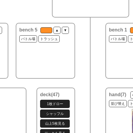
bench 5
bench 1
▼
▲
▼
バトル場
トラッシュ
バトル場
deck(
47
)
hand(
7
)
並び替え