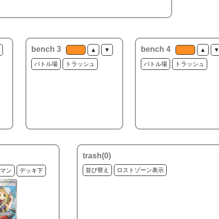
bench 3
bench 4
▲
▼
▲
バトル場
トラッシュ
バトル場
トラッシュ
trash(
0
)
並び替え
ロストゾーン表示
マン
デッキ下