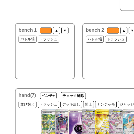
bench 1
bench 2
▲
▼
▲
▼
バトル場
トラッシュ
バトル場
トラッシュ
hand(
7
)
ベンチ+
チェック解除
並び替え
トラッシュ
デッキ戻し
博士
ナンジャモ
ジャッジ