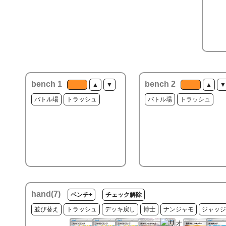
bench 1
bench 2
▲
▼
▲
▼
バトル場
トラッシュ
バトル場
トラッシュ
hand(
7
)
ベンチ+
チェック解除
並び替え
トラッシュ
デッキ戻し
博士
ナンジャモ
ジャッジ