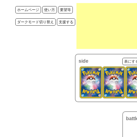
ホームページ
使い方
要望等
ダークモード切り替え
支援する
side
表にす
battl