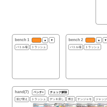
bench 1
bench 2
▲
▼
▲
▼
バトル場
トラッシュ
バトル場
トラッシュ
hand(
7
)
ベンチ+
チェック解除
並び替え
トラッシュ
デッキ戻し
博士
ナンジャモ
ジャッジ