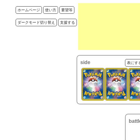
ホームページ
使い方
要望等
ダークモード切り替え
支援する
side
表にす
battl