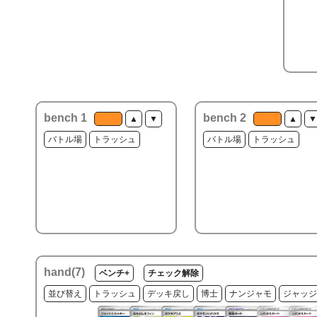
bench 1
bench 2
▲
▼
▲
▼
バトル場
トラッシュ
バトル場
トラッシュ
hand(
7
)
ベンチ+
チェック解除
並び替え
トラッシュ
デッキ戻し
博士
ナンジャモ
ジャッジ