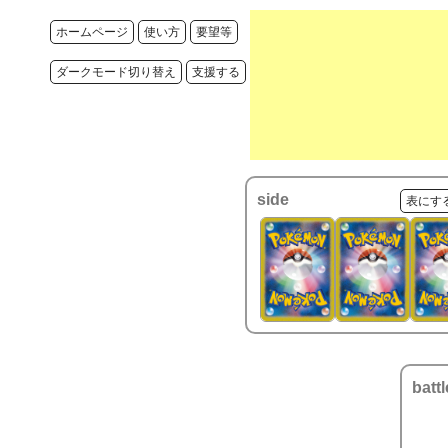
ホームページ
使い方
要望等
ダークモード切り替え
支援する
side
表にす
battl