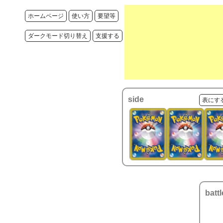
ホームページ
使い方
要望等
ダークモード切り替え
支援する
side
表にす
battl