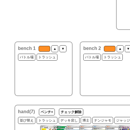
bench 1
bench 2
▲
▼
▲
▼
バトル場
トラッシュ
バトル場
トラッシュ
hand(
7
)
ベンチ+
チェック解除
並び替え
トラッシュ
デッキ戻し
博士
ナンジャモ
ジャッジ