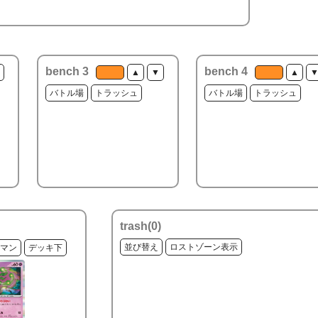
bench 3
bench 4
▲
▼
▲
バトル場
トラッシュ
バトル場
トラッシュ
trash(
0
)
並び替え
ロストゾーン表示
マン
デッキ下