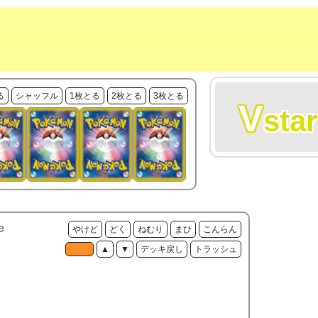
る
シャッフル
1枚とる
2枚とる
3枚とる
V
star
e
やけど
どく
ねむり
まひ
こんらん
▲
▼
デッキ戻し
トラッシュ