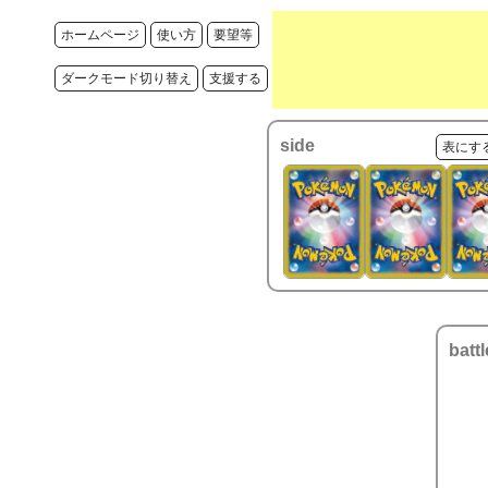
ホームページ
使い方
要望等
ダークモード切り替え
支援する
side
表にす
battl