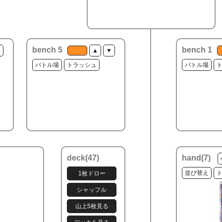
bench 5
bench 1
▼
▲
▼
バトル場
トラッシュ
バトル場
deck(
47
)
hand(
7
)
並び替え