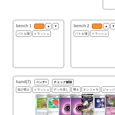
bench 1
bench 2
▲
▼
▲
▼
バトル場
トラッシュ
バトル場
トラッシュ
hand(
7
)
ベンチ+
チェック解除
並び替え
トラッシュ
デッキ戻し
博士
ナンジャモ
ジャッジ