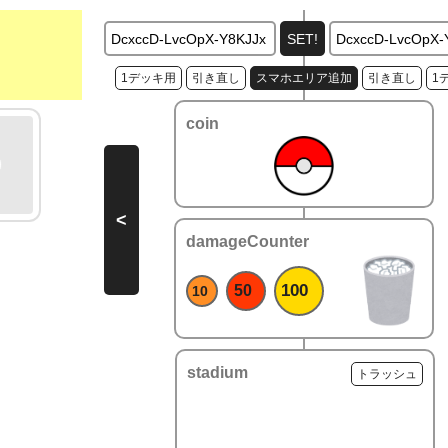
1デッキ用
引き直し
スマホエリア追加
引き直し
1
coin
<
damageCounter
100
50
10
stadium
トラッシュ