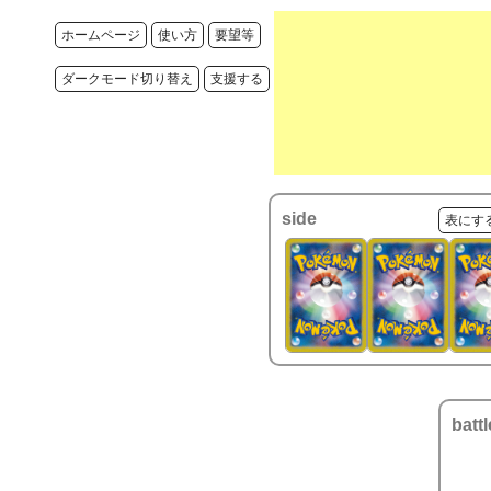
ホームページ
使い方
要望等
ダークモード切り替え
支援する
side
表にす
battl