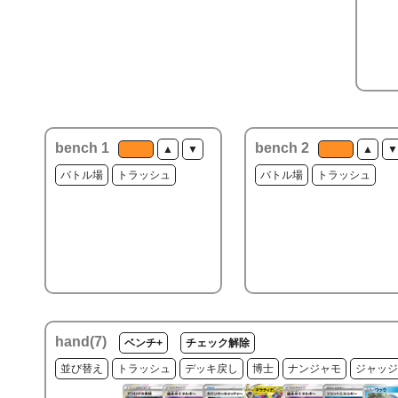
bench 1
bench 2
▲
▼
▲
▼
バトル場
トラッシュ
バトル場
トラッシュ
hand(
7
)
ベンチ+
チェック解除
並び替え
トラッシュ
デッキ戻し
博士
ナンジャモ
ジャッジ