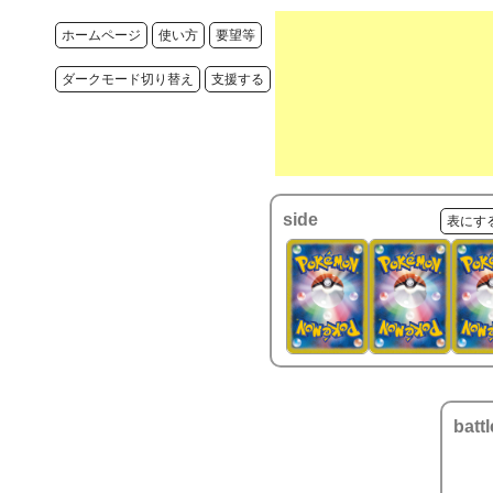
ホームページ
使い方
要望等
ダークモード切り替え
支援する
side
表にす
battl