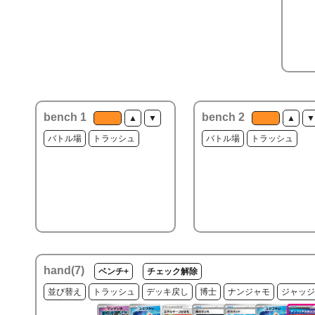
bench 1
bench 2
▲
▼
▲
▼
バトル場
トラッシュ
バトル場
トラッシュ
hand(
7
)
ベンチ+
チェック解除
並び替え
トラッシュ
デッキ戻し
博士
ナンジャモ
ジャッジ