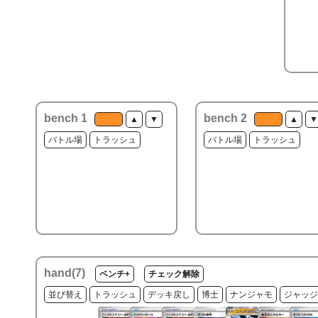
bench 1
bench 2
▲
▼
▲
▼
バトル場
トラッシュ
バトル場
トラッシュ
hand(
7
)
ベンチ+
チェック解除
並び替え
トラッシュ
デッキ戻し
博士
ナンジャモ
ジャッジ