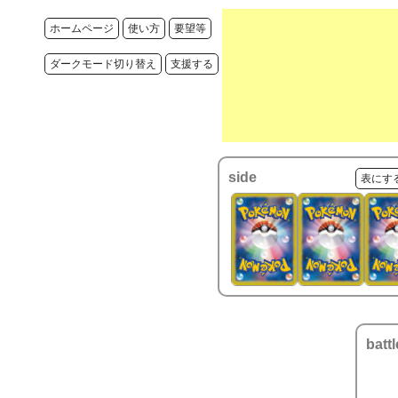
ホームページ
使い方
要望等
ダークモード切り替え
支援する
side
表にす
battl