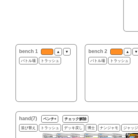
bench 1
bench 2
▲
▼
▲
▼
バトル場
トラッシュ
バトル場
トラッシュ
hand(
7
)
ベンチ+
チェック解除
並び替え
トラッシュ
デッキ戻し
博士
ナンジャモ
ジャッジ