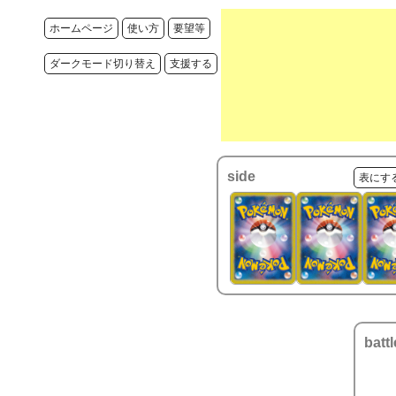
ホームページ
使い方
要望等
ダークモード切り替え
支援する
side
表にす
battl