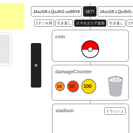
1デッキ用
引き直し
スマホエリア追加
引き直し
1
coin
<
damageCounter
100
50
10
stadium
トラッシュ