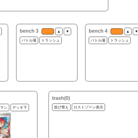
bench 3
bench 4
▲
▼
▲
バトル場
トラッシュ
バトル場
トラッシュ
trash(
0
)
並び替え
ロストゾーン表示
マン
デッキ下