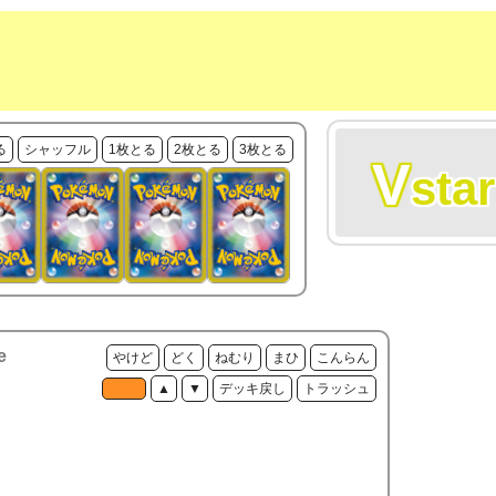
る
シャッフル
1枚とる
2枚とる
3枚とる
V
star
e
やけど
どく
ねむり
まひ
こんらん
▲
▼
デッキ戻し
トラッシュ