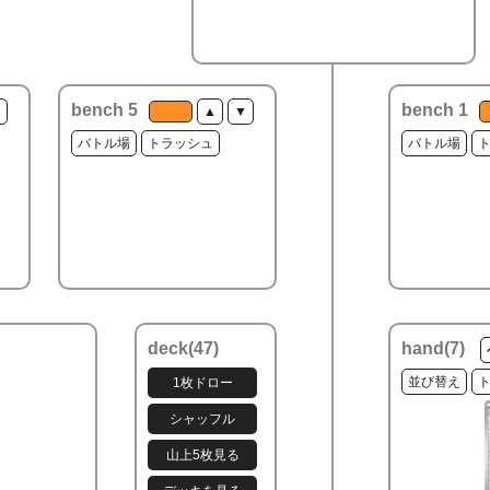
bench 5
bench 1
▼
▲
▼
バトル場
トラッシュ
バトル場
deck(
47
)
hand(
7
)
並び替え