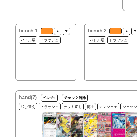
bench 1
bench 2
▲
▼
▲
▼
バトル場
トラッシュ
バトル場
トラッシュ
hand(
7
)
ベンチ+
チェック解除
並び替え
トラッシュ
デッキ戻し
博士
ナンジャモ
ジャッジ