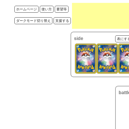
ホームページ
使い方
要望等
ダークモード切り替え
支援する
side
表にす
battl