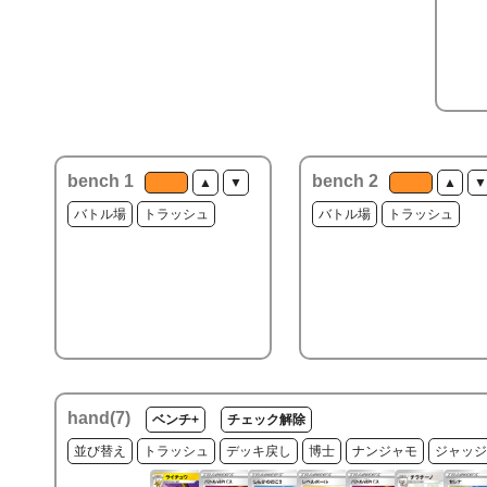
bench 1
bench 2
▲
▼
▲
▼
バトル場
トラッシュ
バトル場
トラッシュ
hand(
7
)
ベンチ+
チェック解除
並び替え
トラッシュ
デッキ戻し
博士
ナンジャモ
ジャッジ