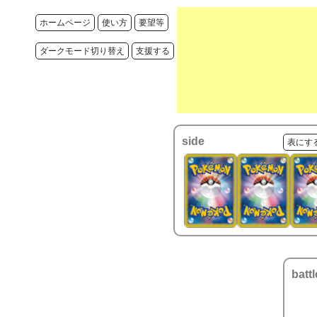
ホームページ
使い方
要望等
ダークモード切り替え
支援する
side
表にす
battl