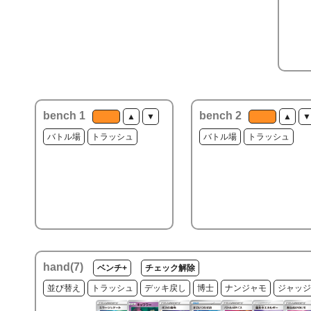
bench 1
bench 2
▲
▼
▲
▼
バトル場
トラッシュ
バトル場
トラッシュ
hand(
7
)
ベンチ+
チェック解除
並び替え
トラッシュ
デッキ戻し
博士
ナンジャモ
ジャッジ