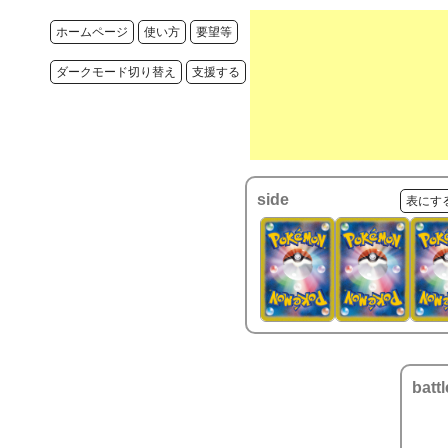
ホームページ
使い方
要望等
ダークモード切り替え
支援する
side
表にす
battl