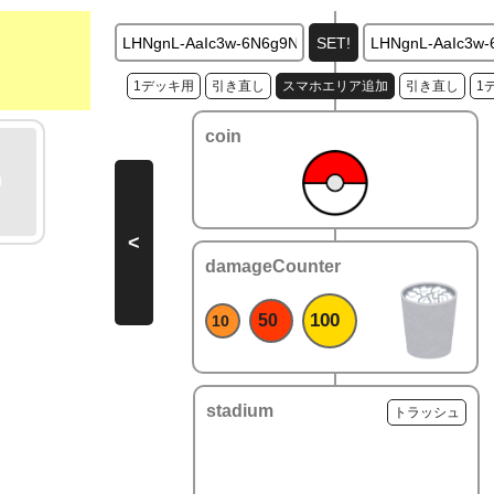
1デッキ用
引き直し
スマホエリア追加
引き直し
1
coin
<
damageCounter
100
50
10
stadium
トラッシュ