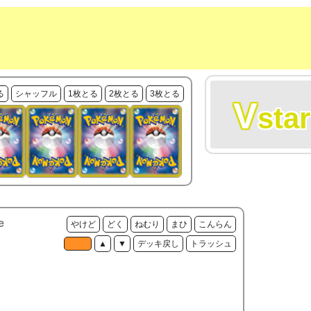
る
シャッフル
1枚とる
2枚とる
3枚とる
V
star
e
やけど
どく
ねむり
まひ
こんらん
▲
▼
デッキ戻し
トラッシュ