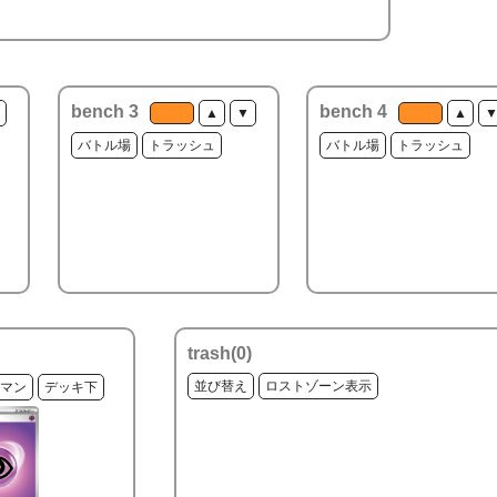
bench 3
bench 4
▲
▼
▲
バトル場
トラッシュ
バトル場
トラッシュ
trash(
0
)
並び替え
ロストゾーン表示
マン
デッキ下