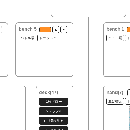
bench 5
bench 1
▼
▲
▼
バトル場
トラッシュ
バトル場
deck(
47
)
hand(
7
)
並び替え