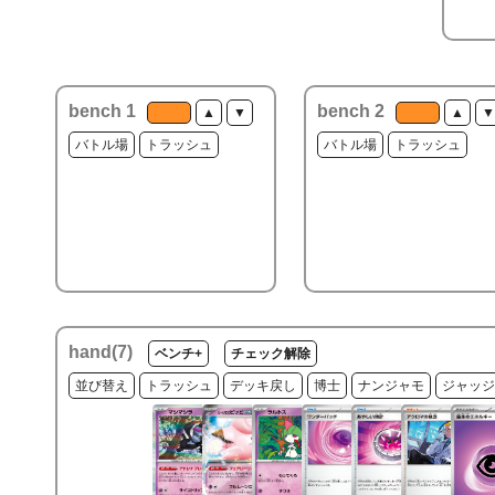
bench 1
bench 2
▲
▼
▲
▼
バトル場
トラッシュ
バトル場
トラッシュ
hand(
7
)
ベンチ+
チェック解除
並び替え
トラッシュ
デッキ戻し
博士
ナンジャモ
ジャッジ