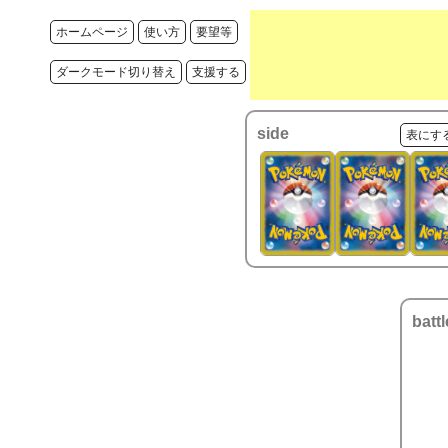
ホームページ
使い方
要望等
ダークモード切り替え
支援する
side
表にす
battl