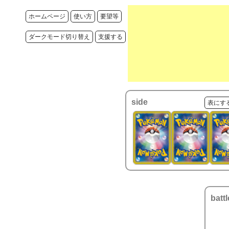
ホームページ
使い方
要望等
ダークモード切り替え
支援する
side
表にす
battl