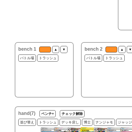
bench 1
bench 2
▲
▼
▲
▼
バトル場
トラッシュ
バトル場
トラッシュ
hand(
7
)
ベンチ+
チェック解除
並び替え
トラッシュ
デッキ戻し
博士
ナンジャモ
ジャッジ