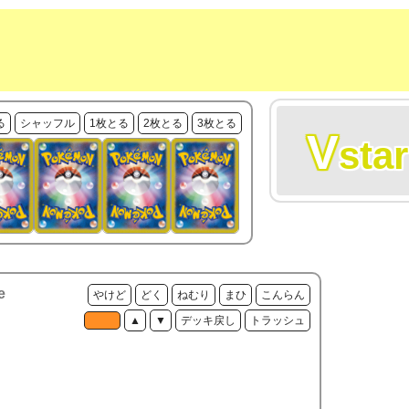
る
シャッフル
1枚とる
2枚とる
3枚とる
V
star
e
やけど
どく
ねむり
まひ
こんらん
▲
▼
デッキ戻し
トラッシュ