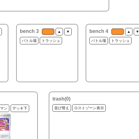
bench 3
bench 4
▲
▼
▲
バトル場
トラッシュ
バトル場
トラッシュ
trash(
0
)
並び替え
ロストゾーン表示
マン
デッキ下