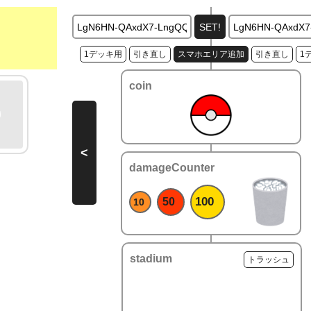
1デッキ用
引き直し
スマホエリア追加
引き直し
1
coin
<
damageCounter
100
50
10
stadium
トラッシュ