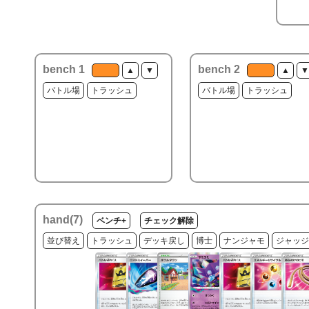
bench 1
bench 2
▲
▼
▲
▼
バトル場
トラッシュ
バトル場
トラッシュ
hand(
7
)
ベンチ+
チェック解除
並び替え
トラッシュ
デッキ戻し
博士
ナンジャモ
ジャッジ