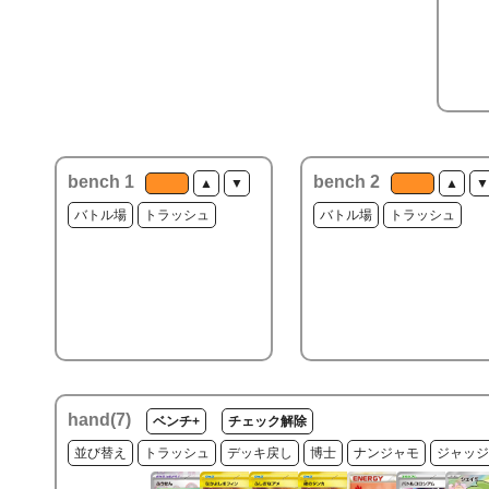
bench 1
bench 2
▲
▼
▲
▼
バトル場
トラッシュ
バトル場
トラッシュ
hand(
7
)
ベンチ+
チェック解除
並び替え
トラッシュ
デッキ戻し
博士
ナンジャモ
ジャッジ