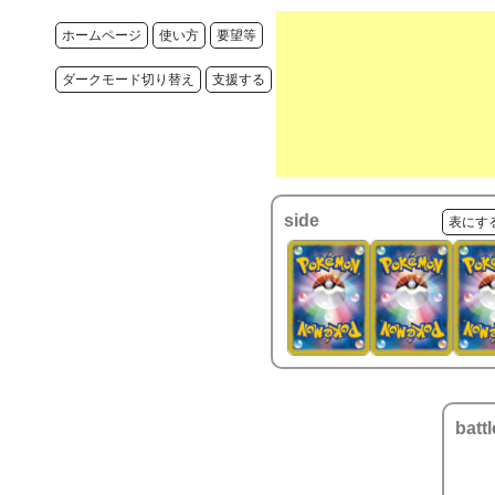
ホームページ
使い方
要望等
ダークモード切り替え
支援する
side
表にす
battl