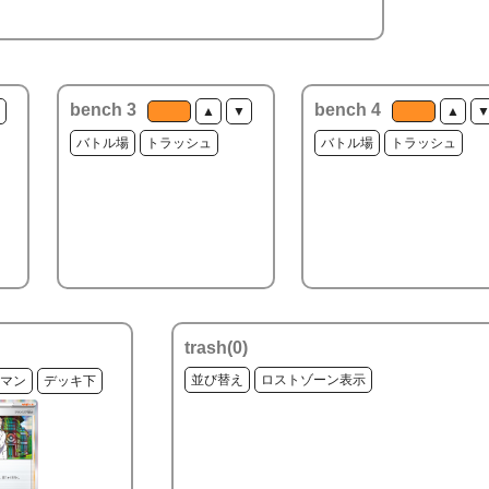
bench 3
bench 4
▲
▼
▲
バトル場
トラッシュ
バトル場
トラッシュ
trash(
0
)
並び替え
ロストゾーン表示
マン
デッキ下