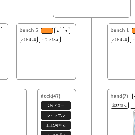
bench 5
bench 1
▼
▲
▼
バトル場
トラッシュ
バトル場
deck(
47
)
hand(
7
)
並び替え