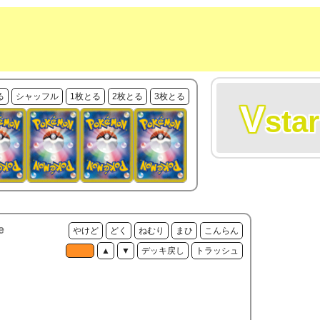
る
シャッフル
1枚とる
2枚とる
3枚とる
V
star
e
やけど
どく
ねむり
まひ
こんらん
▲
▼
デッキ戻し
トラッシュ