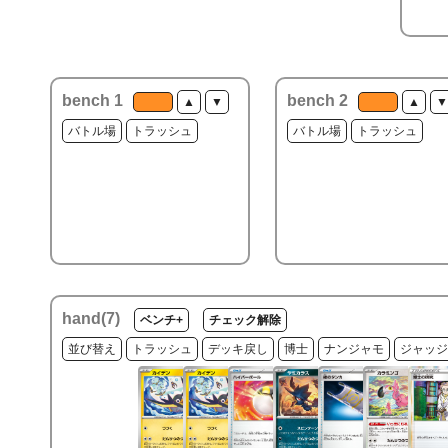
bench 1
bench 2
▲
▼
▲
▼
バトル場
トラッシュ
バトル場
トラッシュ
hand(
7
)
ベンチ+
チェック解除
並び替え
トラッシュ
デッキ戻し
博士
ナンジャモ
ジャッジ