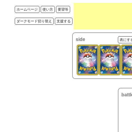
ホームページ
使い方
要望等
ダークモード切り替え
支援する
side
表にす
battl