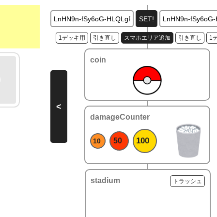
1デッキ用
引き直し
スマホエリア追加
引き直し
1
coin
<
damageCounter
100
50
10
stadium
トラッシュ