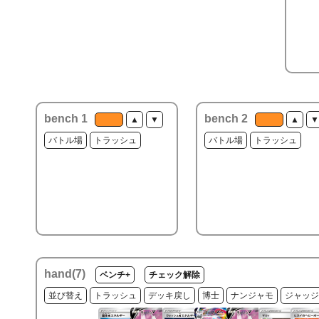
bench 1
bench 2
▲
▼
▲
▼
バトル場
トラッシュ
バトル場
トラッシュ
hand(
7
)
ベンチ+
チェック解除
並び替え
トラッシュ
デッキ戻し
博士
ナンジャモ
ジャッジ