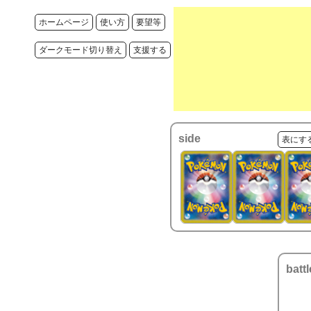
ホームページ
使い方
要望等
ダークモード切り替え
支援する
side
表にす
battl