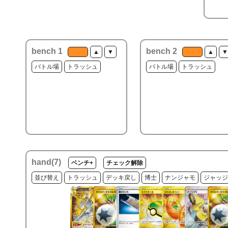
bench 1
bench 2
▲
▼
▲
▼
バトル場
トラッシュ
バトル場
トラッシュ
hand(
7
)
ベンチ+
チェック解除
並び替え
トラッシュ
デッキ戻し
博士
ナンジャモ
ジャッジ