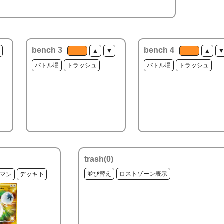
bench 3
bench 4
▲
▼
▲
バトル場
トラッシュ
バトル場
トラッシュ
trash(
0
)
並び替え
ロストゾーン表示
マン
デッキ下