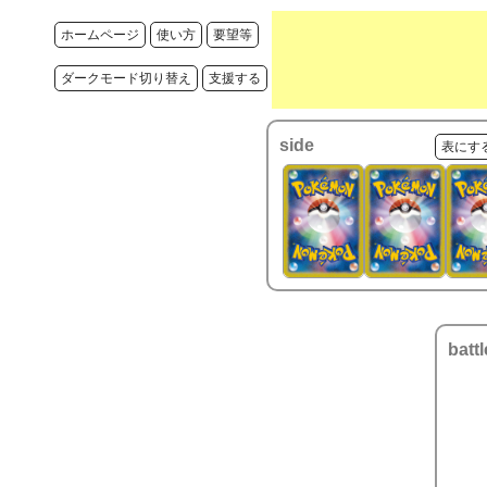
ホームページ
使い方
要望等
ダークモード切り替え
支援する
side
表にす
battl