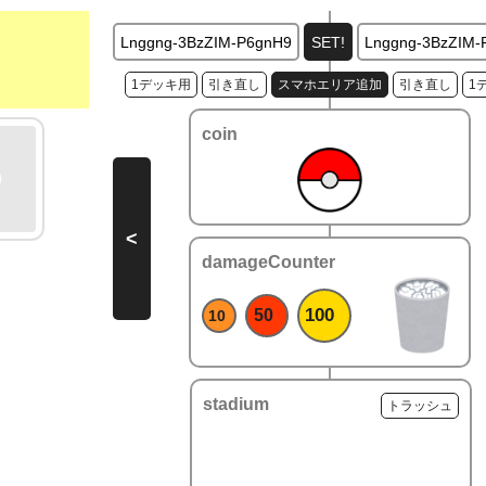
1デッキ用
引き直し
スマホエリア追加
引き直し
1
coin
<
damageCounter
100
50
10
stadium
トラッシュ