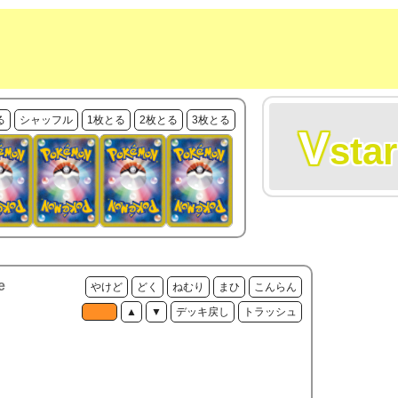
る
シャッフル
1枚とる
2枚とる
3枚とる
V
star
e
やけど
どく
ねむり
まひ
こんらん
▲
▼
デッキ戻し
トラッシュ