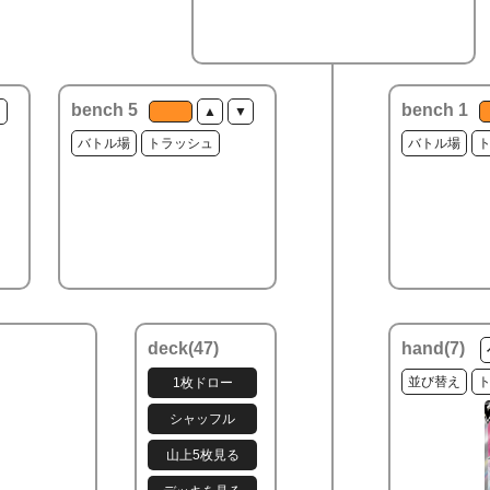
bench 5
bench 1
▼
▲
▼
バトル場
トラッシュ
バトル場
deck(
47
)
hand(
7
)
並び替え