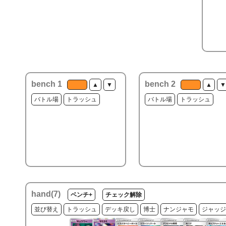
bench 1
bench 2
▲
▼
▲
▼
バトル場
トラッシュ
バトル場
トラッシュ
hand(
7
)
ベンチ+
チェック解除
並び替え
トラッシュ
デッキ戻し
博士
ナンジャモ
ジャッジ