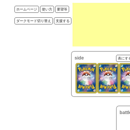
ホームページ
使い方
要望等
ダークモード切り替え
支援する
side
表にす
battl