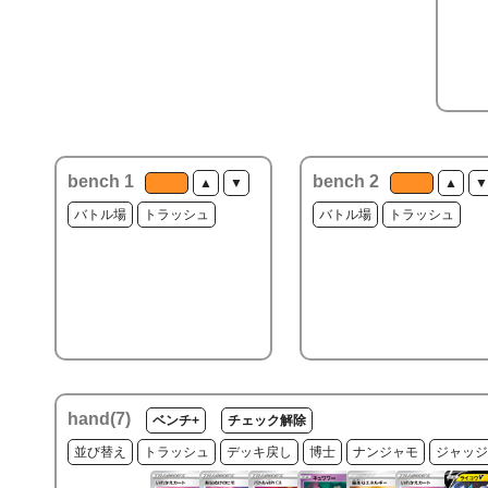
bench 1
bench 2
▲
▼
▲
▼
バトル場
トラッシュ
バトル場
トラッシュ
hand(
7
)
ベンチ+
チェック解除
並び替え
トラッシュ
デッキ戻し
博士
ナンジャモ
ジャッジ