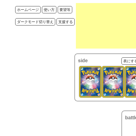
ホームページ
使い方
要望等
ダークモード切り替え
支援する
side
表にす
battl