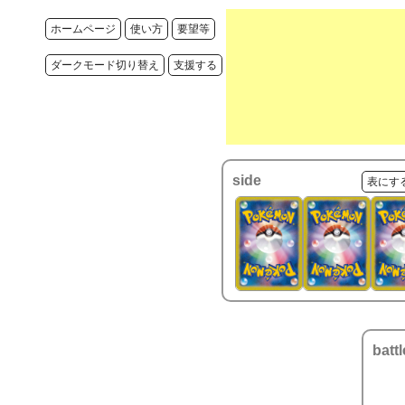
ホームページ
使い方
要望等
ダークモード切り替え
支援する
side
表にす
battl