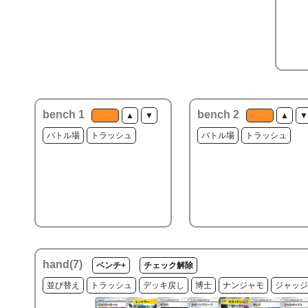
bench 1
bench 2
▲
▼
▲
▼
バトル場
トラッシュ
バトル場
トラッシュ
hand(
7
)
ベンチ+
チェック解除
並び替え
トラッシュ
デッキ戻し
博士
ナンジャモ
ジャッジ