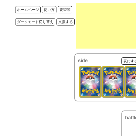
ホームページ
使い方
要望等
ダークモード切り替え
支援する
side
表にす
battl