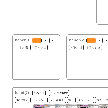
bench 1
bench 2
▲
▼
▲
▼
バトル場
トラッシュ
バトル場
トラッシュ
hand(
7
)
ベンチ+
チェック解除
並び替え
トラッシュ
デッキ戻し
博士
ナンジャモ
ジャッジ