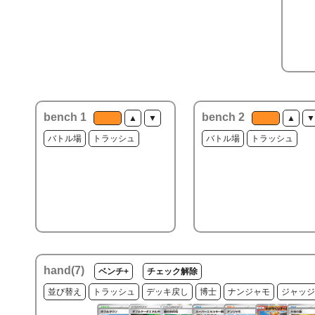
bench 1
bench 2
▲
▼
▲
▼
バトル場
トラッシュ
バトル場
トラッシュ
hand(
7
)
ベンチ+
チェック解除
並び替え
トラッシュ
デッキ戻し
博士
ナンジャモ
ジャッジ