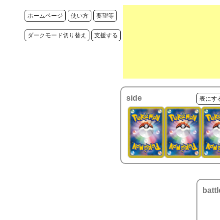
ホームページ
使い方
要望等
ダークモード切り替え
支援する
side
表にす
battl