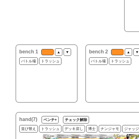
bench 1
bench 2
▲
▼
▲
▼
バトル場
トラッシュ
バトル場
トラッシュ
hand(
7
)
ベンチ+
チェック解除
並び替え
トラッシュ
デッキ戻し
博士
ナンジャモ
ジャッジ