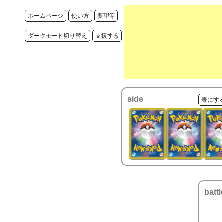
ホームページ
使い方
要望等
ダークモード切り替え
支援する
side
表にす
battl