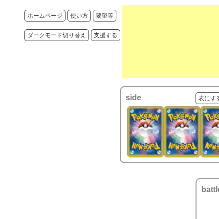
ホームページ
使い方
要望等
ダークモード切り替え
支援する
side
表にす
battl