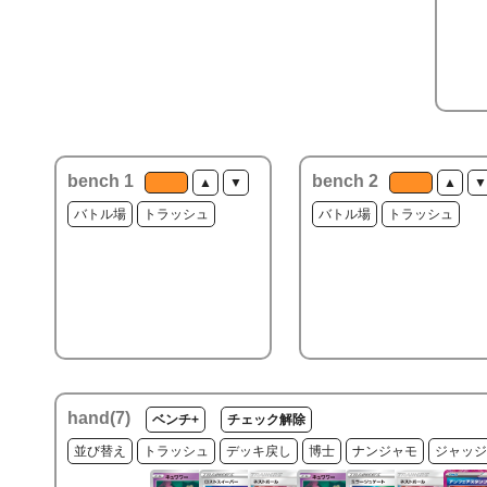
bench 1
bench 2
▲
▼
▲
▼
バトル場
トラッシュ
バトル場
トラッシュ
hand(
7
)
ベンチ+
チェック解除
並び替え
トラッシュ
デッキ戻し
博士
ナンジャモ
ジャッジ