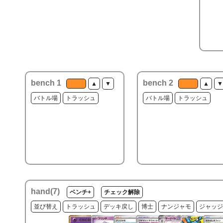
bench 1
bench 2
▲
▼
▲
▼
バトル場
トラッシュ
バトル場
トラッシュ
hand(
7
)
ベンチ+
チェック解除
並び替え
トラッシュ
デッキ戻し
博士
ナンジャモ
ジャッジ