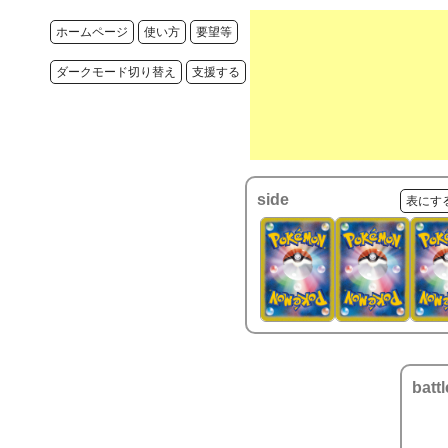
ホームページ
使い方
要望等
ダークモード切り替え
支援する
side
表にす
battl