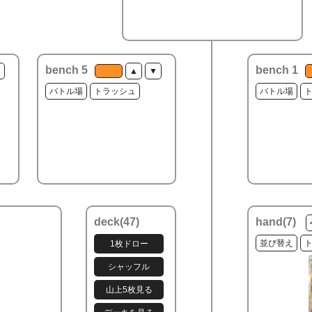
bench 5
bench 1
▼
▲
▼
バトル場
トラッシュ
バトル場
deck(
47
)
hand(
7
)
並び替え