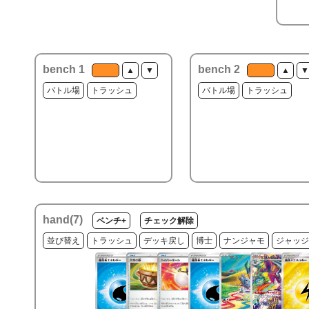
bench 1
bench 2
▲
▼
▲
▼
バトル場
トラッシュ
バトル場
トラッシュ
hand(
7
)
ベンチ+
チェック解除
並び替え
トラッシュ
デッキ戻し
博士
ナンジャモ
ジャッジ