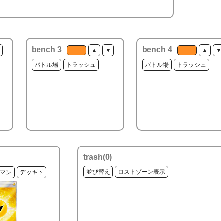
bench 3
bench 4
▲
▼
▲
バトル場
トラッシュ
バトル場
トラッシュ
trash(
0
)
並び替え
ロストゾーン表示
マン
デッキ下