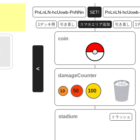
1デッキ用
引き直し
スマホエリア追加
引き直し
1
coin
<
damageCounter
100
50
10
stadium
トラッシュ