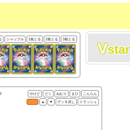
る
シャッフル
1枚とる
2枚とる
3枚とる
V
star
e
やけど
どく
ねむり
まひ
こんらん
▲
▼
デッキ戻し
トラッシュ