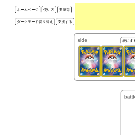
ホームページ
使い方
要望等
ダークモード切り替え
支援する
side
表にす
battl