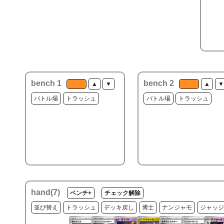
bench 1
bench 2
▲
▼
▲
▼
バトル場
トラッシュ
バトル場
トラッシュ
hand(
7
)
ベンチ+
チェック解除
並び替え
トラッシュ
デッキ戻し
博士
ナンジャモ
ジャッジ