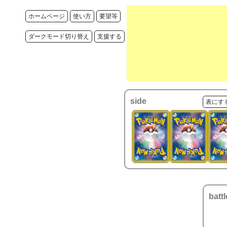
ホームページ
使い方
要望等
ダークモード切り替え
支援する
side
表にす
battl