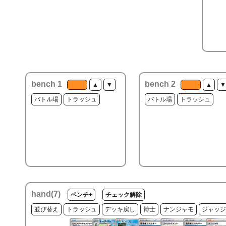
bench 1
bench 2
▲
▼
▲
▼
バトル場
トラッシュ
バトル場
トラッシュ
hand(
7
)
ベンチ+
チェック解除
並び替え
トラッシュ
デッキ戻し
博士
ナンジャモ
ジャッジ