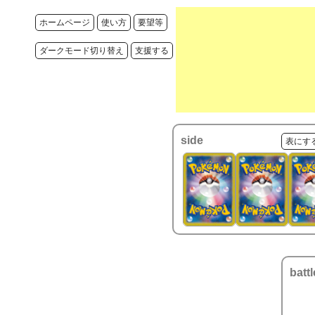
ホームページ
使い方
要望等
ダークモード切り替え
支援する
side
表にす
battl