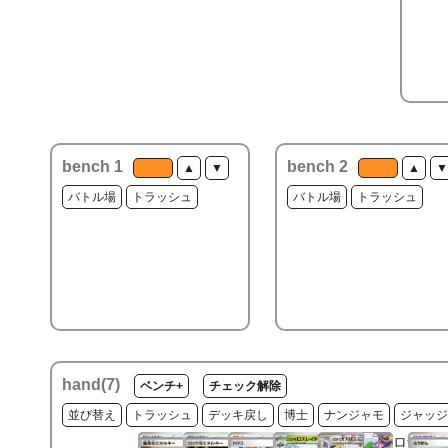
bench 1
bench 2
▲
▼
▲
▼
バトル場
トラッシュ
バトル場
トラッシュ
hand(
7
)
ベンチ+
チェック解除
並び替え
トラッシュ
デッキ戻し
博士
ナンジャモ
ジャッジ