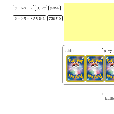
ホームページ
使い方
要望等
ダークモード切り替え
支援する
side
表にす
battl