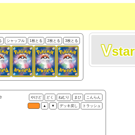
る
シャッフル
1枚とる
2枚とる
3枚とる
V
star
e
やけど
どく
ねむり
まひ
こんらん
▲
▼
デッキ戻し
トラッシュ