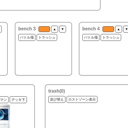
bench 3
bench 4
▲
▼
▲
バトル場
トラッシュ
バトル場
トラッシュ
trash(
0
)
並び替え
ロストゾーン表示
マン
デッキ下