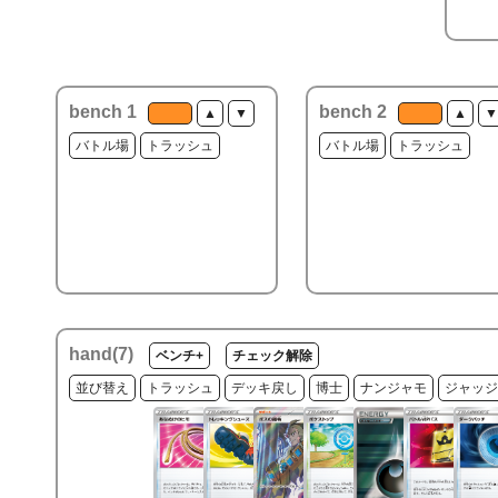
bench 1
bench 2
▲
▼
▲
▼
バトル場
トラッシュ
バトル場
トラッシュ
hand(
7
)
ベンチ+
チェック解除
並び替え
トラッシュ
デッキ戻し
博士
ナンジャモ
ジャッジ