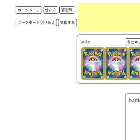
ホームページ
使い方
要望等
ダークモード切り替え
支援する
side
表にす
battl