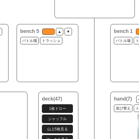
bench 5
bench 1
▼
▲
▼
バトル場
トラッシュ
バトル場
deck(
47
)
hand(
7
)
並び替え