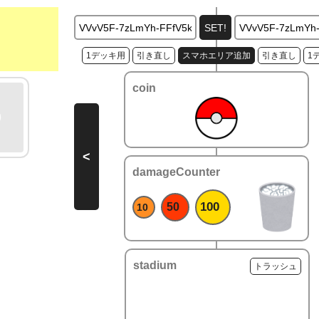
1デッキ用
引き直し
スマホエリア追加
引き直し
1
coin
<
damageCounter
100
50
10
stadium
トラッシュ