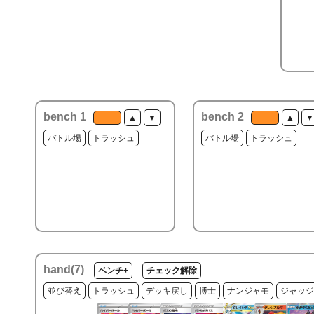
bench 1
bench 2
▲
▼
▲
▼
バトル場
トラッシュ
バトル場
トラッシュ
hand(
7
)
ベンチ+
チェック解除
並び替え
トラッシュ
デッキ戻し
博士
ナンジャモ
ジャッジ