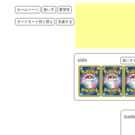
ホームページ
使い方
要望等
ダークモード切り替え
支援する
side
表にす
battl