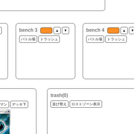
bench 3
bench 4
▲
▼
▲
バトル場
トラッシュ
バトル場
トラッシュ
trash(
0
)
並び替え
ロストゾーン表示
マン
デッキ下