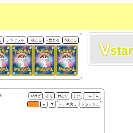
る
シャッフル
1枚とる
2枚とる
3枚とる
V
star
e
やけど
どく
ねむり
まひ
こんらん
▲
▼
デッキ戻し
トラッシュ