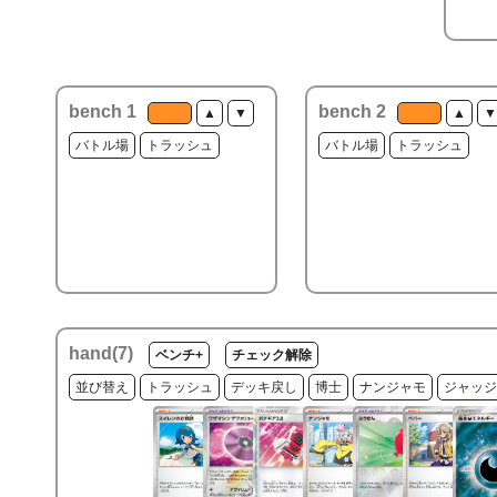
bench 1
bench 2
▲
▼
▲
▼
バトル場
トラッシュ
バトル場
トラッシュ
hand(
7
)
ベンチ+
チェック解除
並び替え
トラッシュ
デッキ戻し
博士
ナンジャモ
ジャッジ