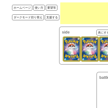
ホームページ
使い方
要望等
ダークモード切り替え
支援する
side
表にす
battl