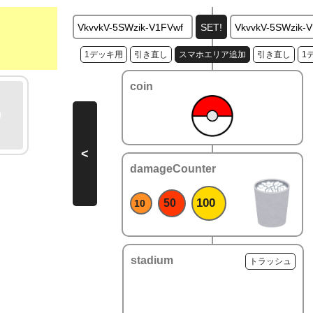
1デッキ用
引き直し
スマホエリア追加
引き直し
1
coin
<
damageCounter
100
50
10
stadium
トラッシュ