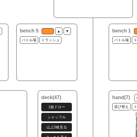
bench 5
bench 1
▼
▲
▼
バトル場
トラッシュ
バトル場
deck(
47
)
hand(
7
)
並び替え