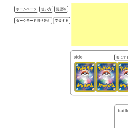
ホームページ
使い方
要望等
ダークモード切り替え
支援する
side
表にす
battl