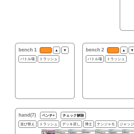
bench 1
bench 2
▲
▼
▲
▼
バトル場
トラッシュ
バトル場
トラッシュ
hand(
7
)
ベンチ+
チェック解除
並び替え
トラッシュ
デッキ戻し
博士
ナンジャモ
ジャッジ