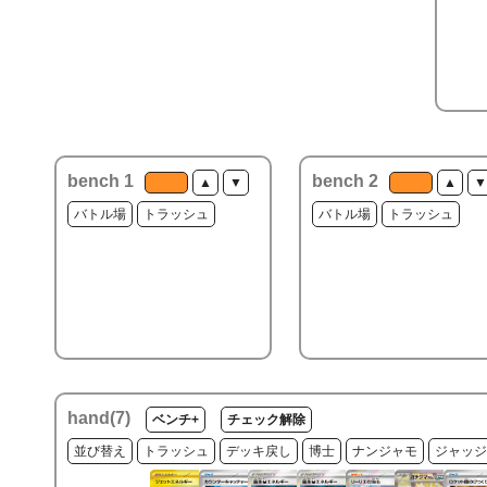
bench 1
bench 2
▲
▼
▲
▼
バトル場
トラッシュ
バトル場
トラッシュ
hand(
7
)
ベンチ+
チェック解除
並び替え
トラッシュ
デッキ戻し
博士
ナンジャモ
ジャッジ