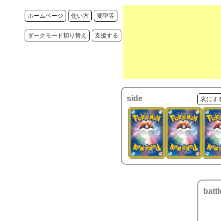
ホームページ
使い方
要望等
ダークモード切り替え
支援する
side
表にす
battl