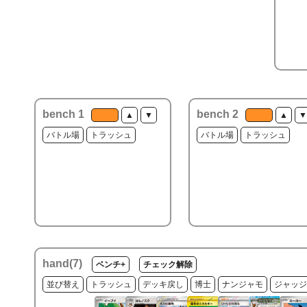
bench 1
bench 2
▲
▼
▲
▼
バトル場
トラッシュ
バトル場
トラッシュ
hand(
7
)
ベンチ+
チェック解除
並び替え
トラッシュ
デッキ戻し
博士
ナンジャモ
ジャッジ