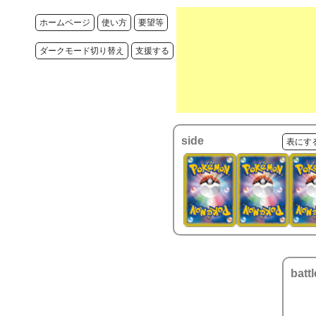
ホームページ
使い方
要望等
ダークモード切り替え
支援する
side
表にす
battl