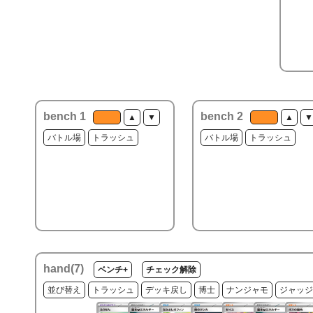
bench 1
bench 2
▲
▼
▲
▼
バトル場
トラッシュ
バトル場
トラッシュ
hand(
7
)
ベンチ+
チェック解除
並び替え
トラッシュ
デッキ戻し
博士
ナンジャモ
ジャッジ