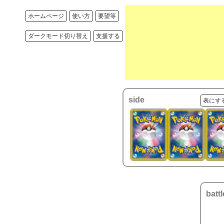
ホームページ
使い方
要望等
ダークモード切り替え
支援する
side
表にす
battl