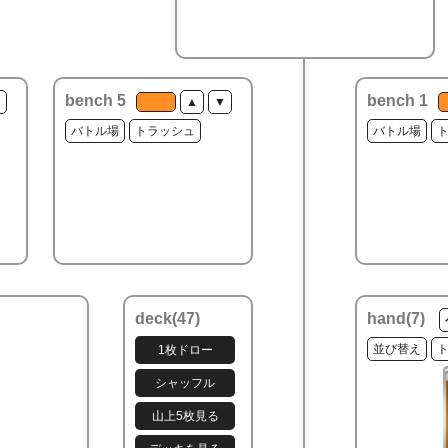
bench 5
bench 1
▼
▲
▼
バトル場
トラッシュ
バトル場
deck(
47
)
hand(
7
)
並び替え