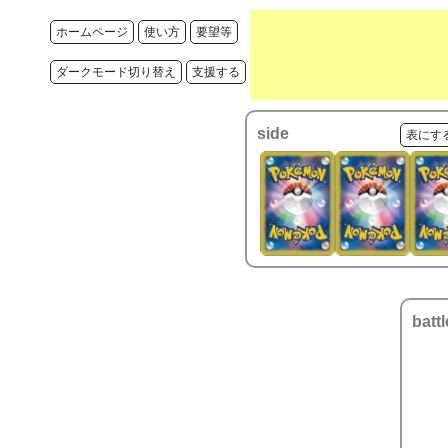
ホームページ
使い方
要望等
ダークモード切り替え
支援する
side
表にす
battl