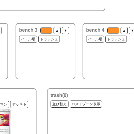
bench 3
bench 4
▲
▼
▲
バトル場
トラッシュ
バトル場
トラッシュ
trash(
0
)
並び替え
ロストゾーン表示
マン
デッキ下