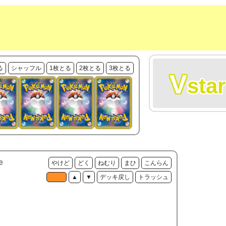
る
シャッフル
1枚とる
2枚とる
3枚とる
V
star
e
やけど
どく
ねむり
まひ
こんらん
▲
▼
デッキ戻し
トラッシュ