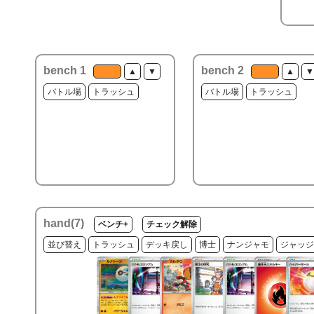
bench 1
bench 2
▲
▼
▲
▼
バトル場
トラッシュ
バトル場
トラッシュ
hand(
7
)
ベンチ+
チェック解除
並び替え
トラッシュ
デッキ戻し
博士
ナンジャモ
ジャッジ