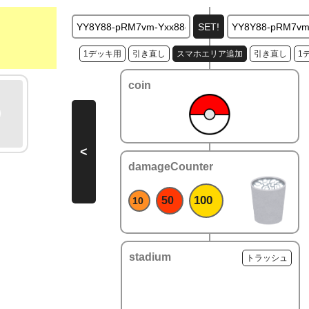
1デッキ用
引き直し
スマホエリア追加
引き直し
1
coin
<
damageCounter
100
50
10
stadium
トラッシュ