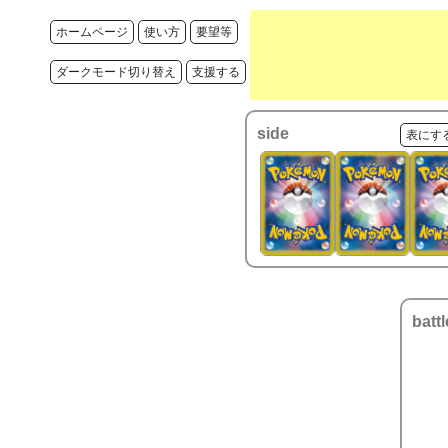
ホームページ
使い方
要望等
ダークモード切り替え
支援する
side
表にす
battl