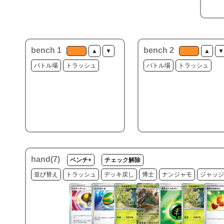
bench 1
bench 2
▲
▼
▲
▼
バトル場
トラッシュ
バトル場
トラッシュ
hand(
7
)
ベンチ+
チェック解除
並び替え
トラッシュ
デッキ戻し
博士
ナンジャモ
ジャッジ