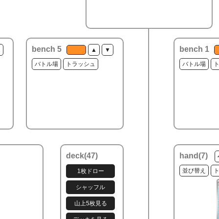
bench 5
bench 1
▼
▲
▼
バトル場
トラッシュ
バトル場
deck(
47
)
hand(
7
)
並び替え