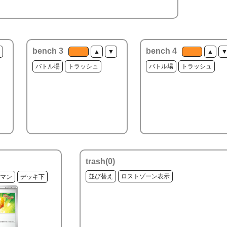
bench 3
bench 4
▲
▼
▲
バトル場
トラッシュ
バトル場
トラッシュ
trash(
0
)
並び替え
ロストゾーン表示
マン
デッキ下