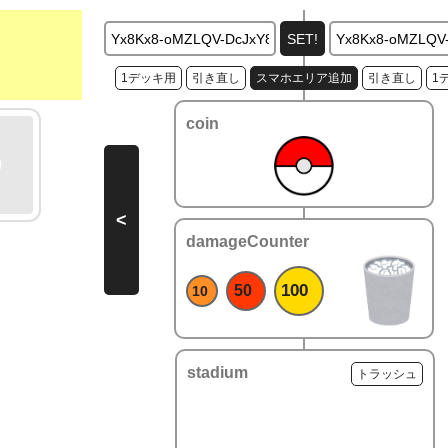
1デッキ用
引き直し
スマホエリア追加
引き直し
1
coin
<
damageCounter
100
50
10
stadium
トラッシュ