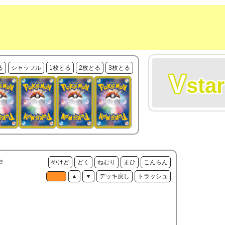
る
シャッフル
1枚とる
2枚とる
3枚とる
V
star
e
やけど
どく
ねむり
まひ
こんらん
▲
▼
デッキ戻し
トラッシュ