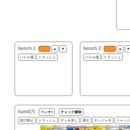
bench 1
bench 2
▲
▼
▲
▼
バトル場
トラッシュ
バトル場
トラッシュ
hand(
7
)
ベンチ+
チェック解除
並び替え
トラッシュ
デッキ戻し
博士
ナンジャモ
ジャッジ