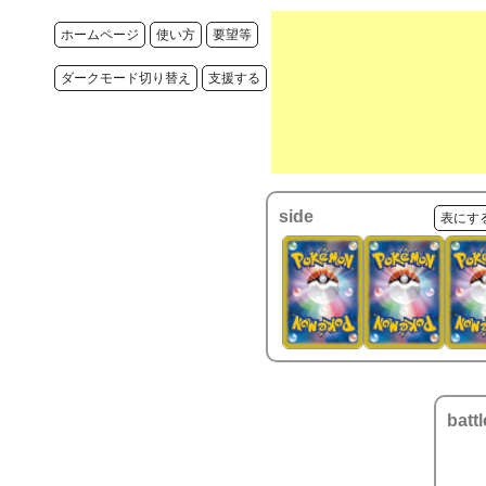
ホームページ
使い方
要望等
ダークモード切り替え
支援する
side
表にす
battl